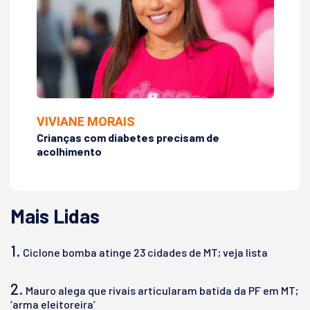
VIVIANE MORAIS
NA
Crianças com diabetes precisam de
No
acolhimento
ha
Mais Lidas
1.
Ciclone bomba atinge 23 cidades de MT; veja lista
2.
Mauro alega que rivais articularam batida da PF em MT;
‘arma eleitoreira’