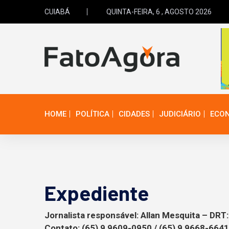
CUIABÁ
QUINTA-FEIRA, 6 , AGOSTO 2026
HOME
POLÍTICA
CIDADES
JUDICIÁRIO
ECO
Expediente
Jornalista responsável: Allan Mesquita – DR
Contato: (65) 9 9609-0950 / (65) 9 9668-664