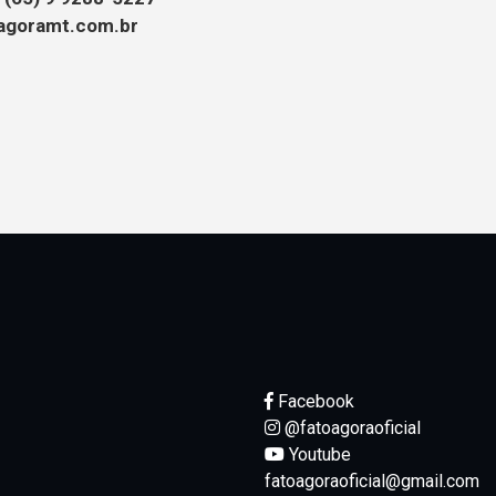
agoramt.com.br
Facebook
@fatoagoraoficial
Youtube
fatoagoraoficial@gmail.com