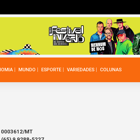
NOMIA
MUNDO
ESPORTE
VARIEDADES
COLUNAS
T: 0003612/MT
1 (65) 9 9288-5227