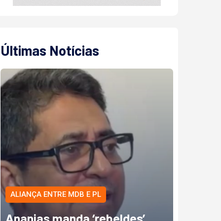
Últimas Notícias
ALIANÇA ENTRE MDB E PL
Ananias manda ‘rebeldes’