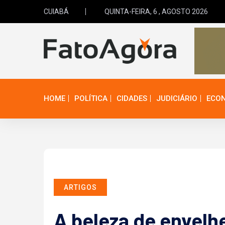
CUIABÁ
QUINTA-FEIRA, 6 , AGOSTO 2026
HOME
POLÍTICA
CIDADES
JUDICIÁRIO
ECO
ARTIGOS
A beleza de envelh