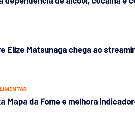
a dependência de álcool, cocaína e ce
re Elize Matsunaga chega ao streami
LIMENTAR
ixa Mapa da Fome e melhora indicado