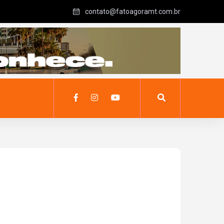
contato@fatoagoramt.com.br