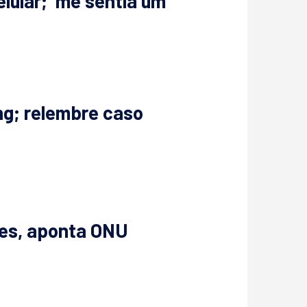
lular; ‘me sentia um
ng; relembre caso
res, aponta ONU