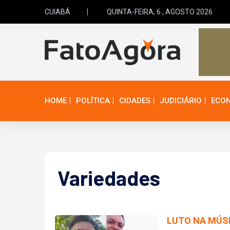
CUIABÁ
QUINTA-FEIRA, 6 , AGOSTO 2026
HOME
POLÍTICA
CIDADES
JUDICIÁRIO
ECO
Variedades
LUTO NA MÚS