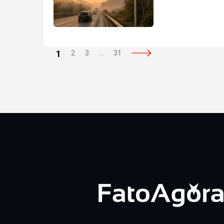
1
2
3
…
31