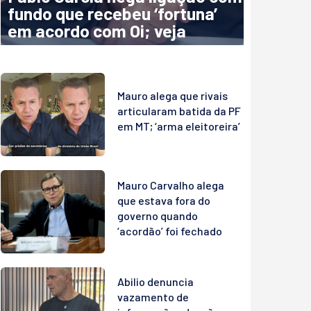
fundo que recebeu ‘fortuna’
em acordo com Oi; veja
Mauro alega que rivais
articularam batida da PF
em MT; ‘arma eleitoreira’
Mauro Carvalho alega
que estava fora do
governo quando
‘acordão’ foi fechado
Abilio denuncia
vazamento de