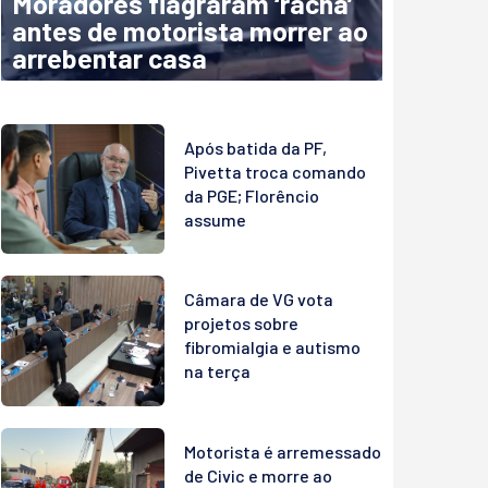
Moradores flagraram ‘racha’
antes de motorista morrer ao
arrebentar casa
Após batida da PF,
Pivetta troca comando
da PGE; Florêncio
assume
Câmara de VG vota
projetos sobre
fibromialgia e autismo
na terça
Motorista é arremessado
de Civic e morre ao