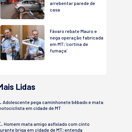
arrebentar parede de
casa
Fávaro rebate Mauro e
nega operação fabricada
em MT; ‘cortina de
fumaça’
Mais Lidas
.
Adolescente pega caminhonete bêbado e mata
otociclista em cidade de MT
2.
Homem mata amigo asfixiado com cinto
urante briga em cidade de MT; entenda