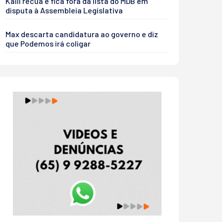
Kalil recua e fica fora da lista do MDB em
disputa à Assembleia Legislativa
Max descarta candidatura ao governo e diz
que Podemos irá coligar