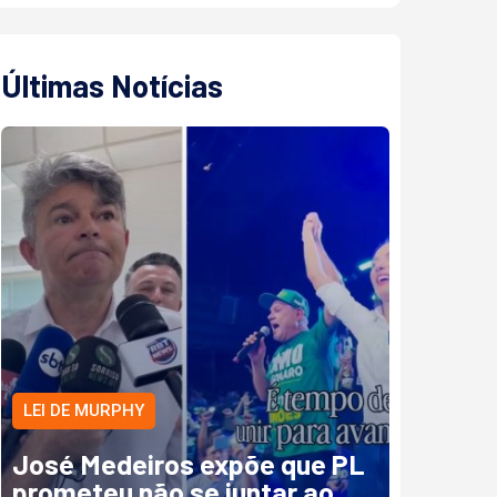
Últimas Notícias
LEI DE MURPHY
José Medeiros expõe que PL
prometeu não se juntar ao