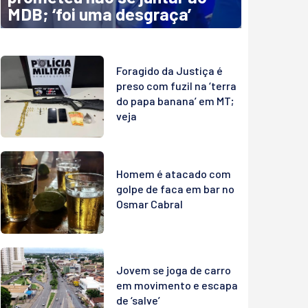
MDB; ‘foi uma desgraça’
Foragido da Justiça é
preso com fuzil na ‘terra
do papa banana’ em MT;
veja
Homem é atacado com
golpe de faca em bar no
Osmar Cabral
Jovem se joga de carro
em movimento e escapa
de ‘salve’