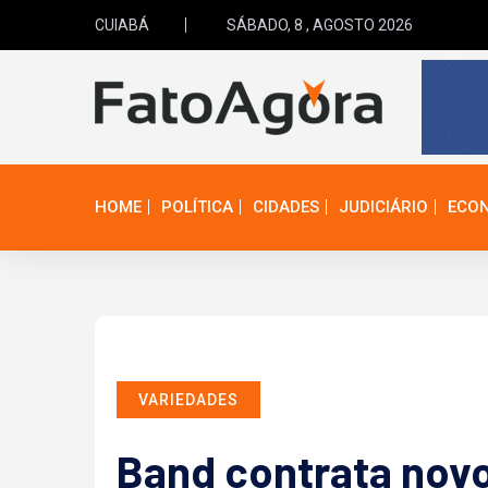
CUIABÁ
SÁBADO, 8 , AGOSTO 2026
HOME
POLÍTICA
CIDADES
JUDICIÁRIO
ECO
VARIEDADES
Band contrata novo