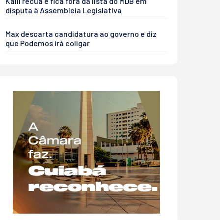
Kalil recua e fica fora da lista do MDB em
disputa à Assembleia Legislativa
Max descarta candidatura ao governo e diz
que Podemos irá coligar