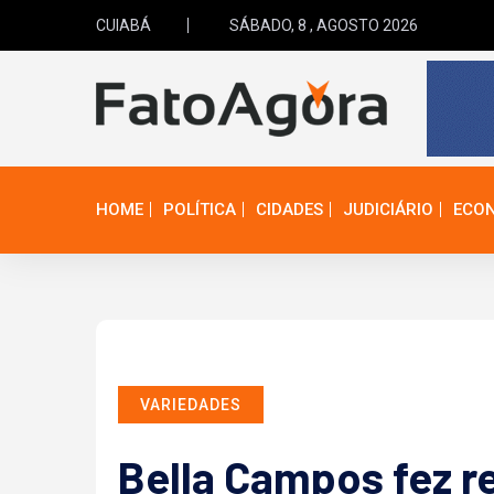
CUIABÁ
SÁBADO, 8 , AGOSTO 2026
HOME
POLÍTICA
CIDADES
JUDICIÁRIO
ECO
VARIEDADES
Bella Campos fez r