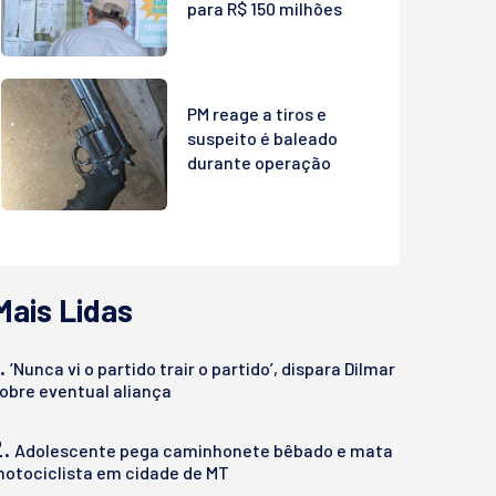
para R$ 150 milhões
PM reage a tiros e
suspeito é baleado
durante operação
Mais Lidas
.
‘Nunca vi o partido trair o partido’, dispara Dilmar
obre eventual aliança
2.
Adolescente pega caminhonete bêbado e mata
otociclista em cidade de MT