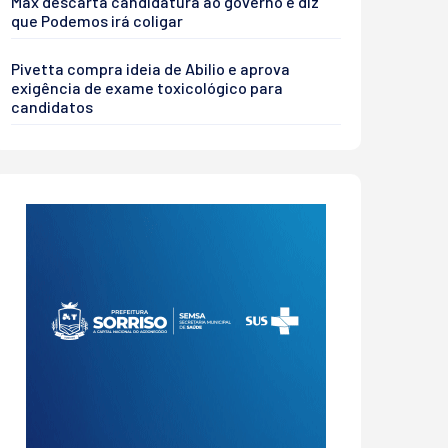
Max descarta candidatura ao governo e diz
que Podemos irá coligar
Pivetta compra ideia de Abilio e aprova
exigência de exame toxicológico para
candidatos