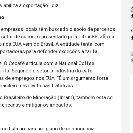
iabiliza a exportação”, diz.
3
d
no
r, empresas locais têm buscado o apoio de parceiros
setor de sucos, representado pela CitrusBR, afirma
d
 nos EUA vem do Brasil. A entidade tenta, com
portadoras para defender exceções à tarifa.
5
a
. O Cecafé articula com a National Coffee
rifa. Segundo o setor, a indústria do café
es de empregos nos EUA. “É um argumento forte
asileiro envolvido nas tratativas.
to Brasileiro de Mineração (Ibram), também está se
ricanas e mitigar os impactos.
erno Lula prepara um plano de contingência.