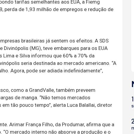
mpondo tarifas semelhantes aos EUA, a Fiemg
IB, perda de 1,93 milhão de empregos e redução de
mpresas brasileiras já sentem os efeitos. A SDS
e Divinópolis (MG), teve embarques para os EUA
s Lima e Silva informou que 60% a 70% da
inópolis seria destinada ao mercado americano. “A
lho. Agora, pode ser adiada indefinidamente”,
cisco, como a GrandValle, também preveem
 cargas de manga. “Não temos mercados
1
em tão pouco tempo”, alerta Luca Balallai, diretor
s
te. Arimar França Filho, da Produmar, afirma que a
m
o. “O mercado interno não absorve a produção e o