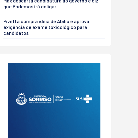
Max descarta candidatura ao governo e diz
que Podemos irá coligar
Pivetta compra ideia de Abilio e aprova
exigência de exame toxicológico para
candidatos