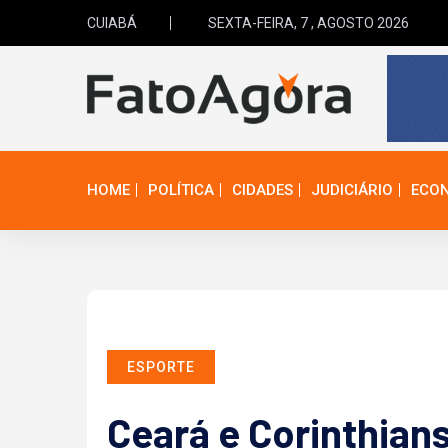
CUIABÁ
SEXTA-FEIRA, 7 , AGOSTO 2026
HOME
POLÍTICA
CIDADES
JUDICIÁRIO
ECO
ESPORTE
Ceará e Corinthian