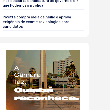
Max descarta candidatura ao governo e diz
que Podemos irá coligar
Pivetta compra ideia de Abilio e aprova
exigência de exame toxicológico para
candidatos