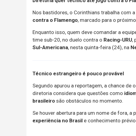
Diretoria quer técnico até jogo contra o F
Nos bastidores, o Corinthians trabalha com a 
contra o Flamengo
, marcado para o próxim
Enquanto isso, quem deve comandar a equipe
time sub-20, no duelo contra o
Racing-URU
,
Sul-Americana
, nesta quinta-feira (24), na
Ne
Técnico estrangeiro é pouco provável
Segundo apurou a reportagem, a chance de o 
diretoria considera que questões como
idio
brasileiro
são obstáculos no momento.
Se houver abertura para um nome de fora, a p
experiência no Brasil
e conhecimento prévio 