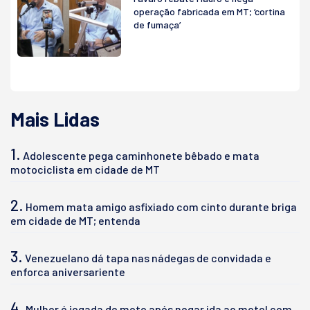
operação fabricada em MT; ‘cortina
de fumaça’
Mais Lidas
1.
Adolescente pega caminhonete bêbado e mata
motociclista em cidade de MT
2.
Homem mata amigo asfixiado com cinto durante briga
em cidade de MT; entenda
3.
Venezuelano dá tapa nas nádegas de convidada e
enforca aniversariente
4.
Mulher é jogada de moto após negar ida ao motel com