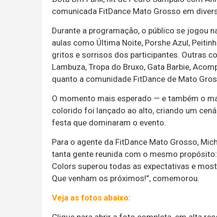
comunicada FitDance Mato Grosso em diversa
Durante a programação, o público se jogou 
aulas como Última Noite, Porshe Azul, Peitin
gritos e sorrisos dos participantes. Outras 
Lambuza, Tropa do Bruxo, Gata Barbie, Acomp
quanto a comunidade FitDance de Mato Grosso
O momento mais esperado — e também o mais
colorido foi lançado ao alto, criando um cená
festa que dominaram o evento.
Para o agente da FitDance Mato Grosso, Miche
tanta gente reunida com o mesmo propósito: da
Colors superou todas as expectativas e mos
Que venham os próximos!”, comemorou.
Veja as fotos abaixo:
Clique para abrir a foto completa, em alta re