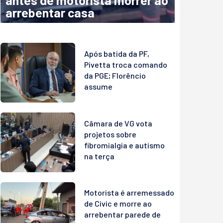
antes de motorista morrer ao
arrebentar casa
Após batida da PF,
Pivetta troca comando
da PGE; Florêncio
assume
Câmara de VG vota
projetos sobre
fibromialgia e autismo
na terça
Motorista é arremessado
de Civic e morre ao
arrebentar parede de