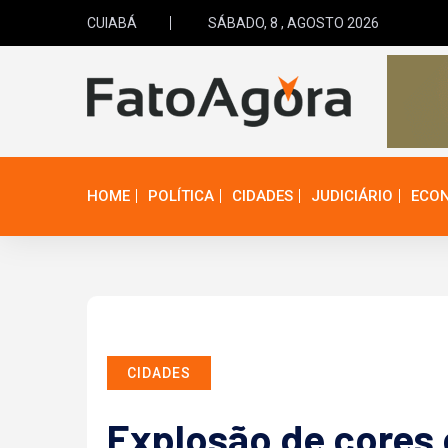
CUIABÁ
SÁBADO, 8 , AGOSTO 2026
HOME
POLÍTICA
CIDADES
JUDICIÁRIO
ECO
CIDADES
Explosão de cores 