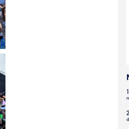
1
m
d