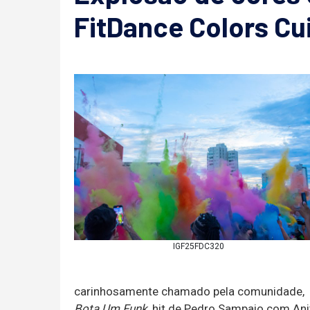
FitDance Colors Cu
IGF25FDC320
carinhosamente chamado pela comunidade, 
Bota Um Funk
, hit de Pedro Sampaio com Ani