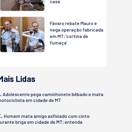
casa
Fávaro rebate Mauro e
nega operação fabricada
em MT; ‘cortina de
fumaça’
Mais Lidas
.
Adolescente pega caminhonete bêbado e mata
otociclista em cidade de MT
2.
Homem mata amigo asfixiado com cinto
urante briga em cidade de MT; entenda