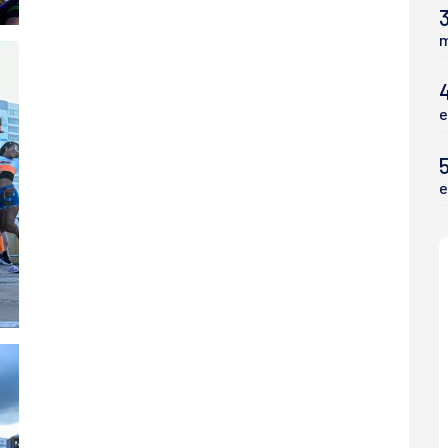
3
m
e
5
e