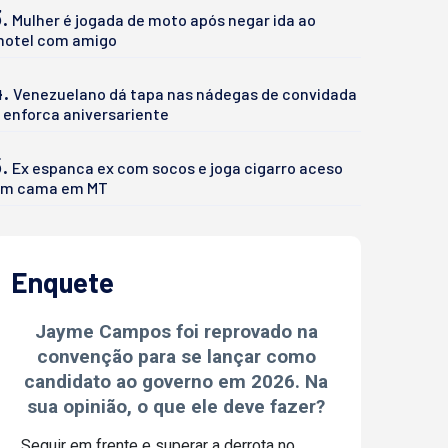
.
Mulher é jogada de moto após negar ida ao
otel com amigo
4.
Venezuelano dá tapa nas nádegas de convidada
 enforca aniversariente
.
Ex espanca ex com socos e joga cigarro aceso
m cama em MT
Enquete
Jayme Campos foi reprovado na
convenção para se lançar como
candidato ao governo em 2026. Na
sua opinião, o que ele deve fazer?
Seguir em frente e superar a derrota no