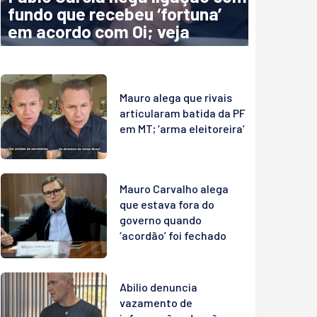
fundo que recebeu ‘fortuna’
em acordo com Oi; veja
Mauro alega que rivais
articularam batida da PF
em MT; ‘arma eleitoreira’
Mauro Carvalho alega
que estava fora do
governo quando
‘acordão’ foi fechado
Abilio denuncia
vazamento de