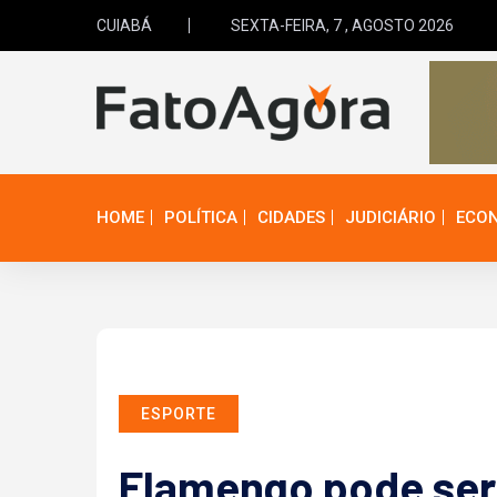
CUIABÁ
SEXTA-FEIRA, 7 , AGOSTO 2026
HOME
POLÍTICA
CIDADES
JUDICIÁRIO
ECO
ESPORTE
Flamengo pode ser