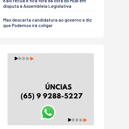
Kalil recua e fica fora da lista do MDB em
disputa à Assembleia Legislativa
Max descarta candidatura ao governo e diz
que Podemos irá coligar