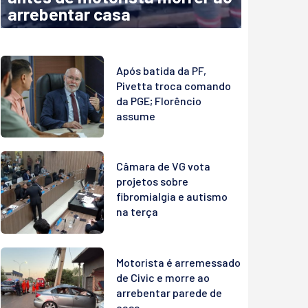
arrebentar casa
Após batida da PF,
Pivetta troca comando
da PGE; Florêncio
assume
Câmara de VG vota
projetos sobre
fibromialgia e autismo
na terça
Motorista é arremessado
de Civic e morre ao
arrebentar parede de
casa