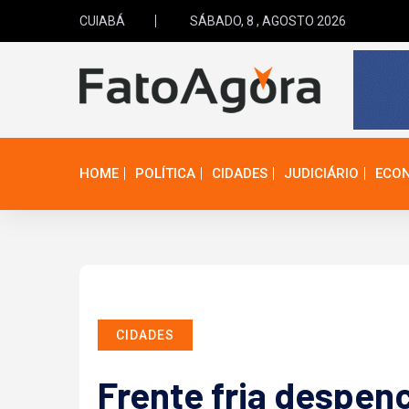
CUIABÁ
SÁBADO, 8 , AGOSTO 2026
HOME
POLÍTICA
CIDADES
JUDICIÁRIO
ECO
CIDADES
Frente fria despen