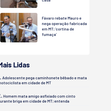
Fávaro rebate Mauro e
nega operação fabricada
em MT; ‘cortina de
fumaça’
Mais Lidas
.
Adolescente pega caminhonete bêbado e mata
otociclista em cidade de MT
2.
Homem mata amigo asfixiado com cinto
urante briga em cidade de MT; entenda