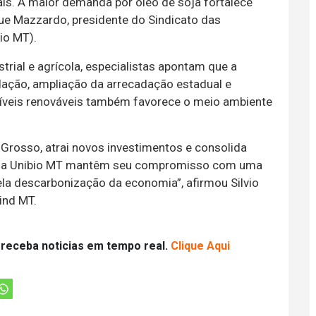
is. A maior demanda por óleo de soja fortalece
que Mazzardo, presidente do Sindicato das
io MT).
rial e agrícola, especialistas apontam que a
flação, ampliação da arrecadação estadual e
veis renováveis também favorece o meio ambiente
 Grosso, atrai novos investimentos e consolida
T e a Unibio MT mantêm seu compromisso com uma
la descarbonização da economia”, afirmou Silvio
ind MT.
 receba noticias em tempo real.
Clique Aqui