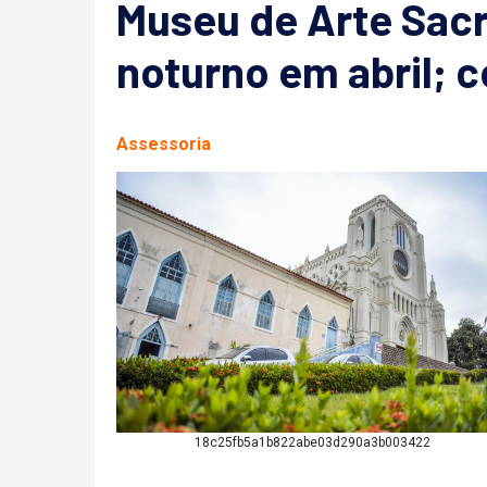
Museu de Arte Sacr
noturno em abril; c
Assessoria
18c25fb5a1b822abe03d290a3b003422