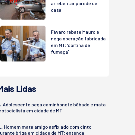
arrebentar parede de
casa
Fávaro rebate Mauro e
nega operação fabricada
em MT; ‘cortina de
fumaça’
Mais Lidas
.
Adolescente pega caminhonete bêbado e mata
otociclista em cidade de MT
2.
Homem mata amigo asfixiado com cinto
urante briga em cidade de MT; entenda