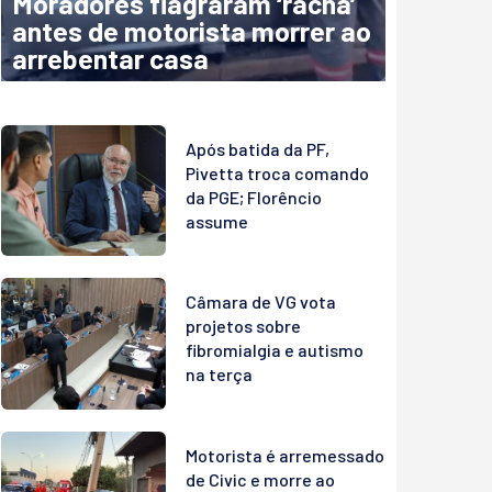
Moradores flagraram ‘racha’
antes de motorista morrer ao
arrebentar casa
Após batida da PF,
Pivetta troca comando
da PGE; Florêncio
assume
Câmara de VG vota
projetos sobre
fibromialgia e autismo
na terça
Motorista é arremessado
de Civic e morre ao