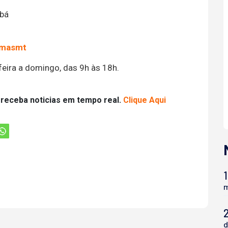
abá
e/masmt
feira a domingo, das 9h às 18h.
 receba noticias em tempo real.
Clique Aqui
1
m
d