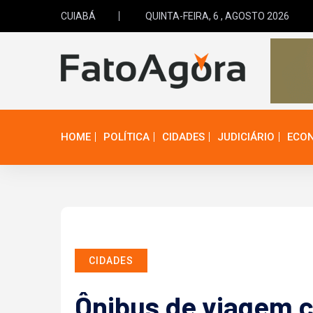
CUIABÁ
QUINTA-FEIRA, 6 , AGOSTO 2026
HOME
POLÍTICA
CIDADES
JUDICIÁRIO
ECO
CIDADES
Ônibus de viagem 