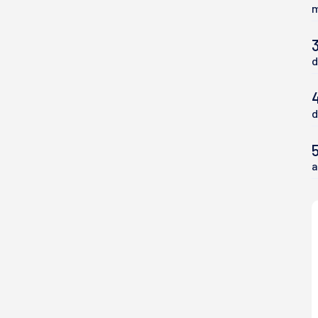
m
3
d
d
5
a