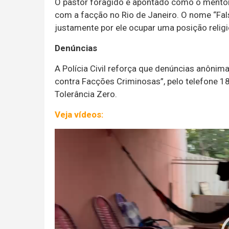
O pastor foragido é apontado como o mentor
com a facção no Rio de Janeiro. O nome “Fals
justamente por ele ocupar uma posição relig
Denúncias
A Polícia Civil reforça que denúncias anônim
contra Facções Criminosas”, pelo telefone 18
Tolerância Zero.
Veja vídeos:
Tocador
de
vídeo