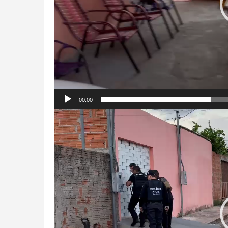
00:00
Tocador
de
vídeo