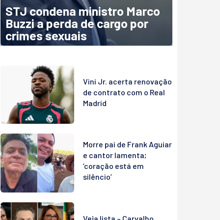
STJ condena ministro Marco
Buzzi a perda de cargo por
crimes sexuais
Vini Jr. acerta renovação
de contrato com o Real
Madrid
Morre pai de Frank Aguiar
e cantor lamenta;
‘coração está em
silêncio’
Veja lista – Carvalho,