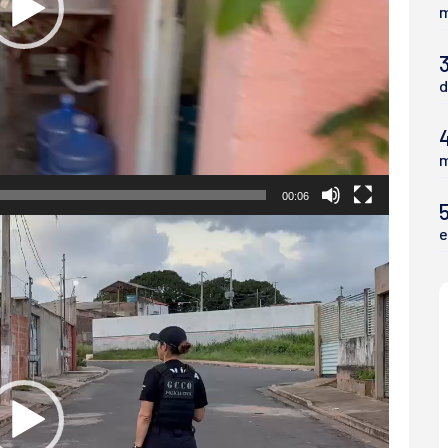
m
3
d
m
00:06
5
e