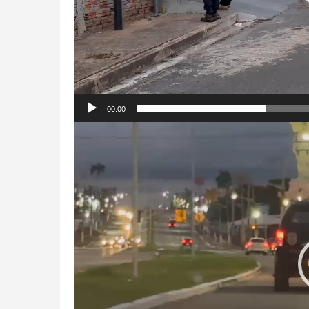
00:00
Tocador
de
vídeo