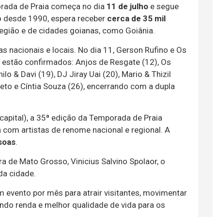
orada de Praia começa no dia
11 de julho
e segue
to desde 1990, espera receber
cerca de 35 mil
região e de cidades goianas, como Goiânia.
 nacionais e locais. No dia 11, Gerson Rufino e Os
 estão confirmados: Anjos de Resgate (12), Os
lo & Davi (19), DJ Jiray Uai (20), Mario & Thizil
eto e Cíntia Souza (26), encerrando com a dupla
capital), a 35ª edição da Temporada de Praia
com artistas de renome nacional e regional. A
soas
.
a de Mato Grosso, Vinicius Salvino Spolaor, o
da cidade.
evento por mês para atrair visitantes, movimentar
ando renda e melhor qualidade de vida para os