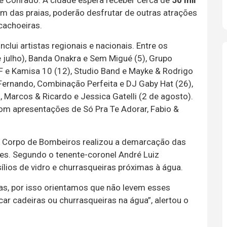
 e Conrado. A cidade espera receber cerca de
50 mil
lém das praias, poderão desfrutar de outras atrações
cachoeiras.
lui artistas regionais e nacionais. Entre os
e julho), Banda Onakra e Sem Migué (5), Grupo
F e Kamisa 10 (12), Studio Band e Mayke & Rodrigo
r Fernando, Combinação Perfeita e DJ Gaby Hat (26),
), Marcos & Ricardo e Jessica Gatelli (2 de agosto).
om apresentações de Só Pra Te Adorar, Fabio &
 o Corpo de Bombeiros realizou a demarcação das
es. Segundo o tenente-coronel André Luiz
ílios de vidro e churrasqueiras próximas à água.
ças, por isso orientamos que não levem esses
ar cadeiras ou churrasqueiras na água”, alertou o