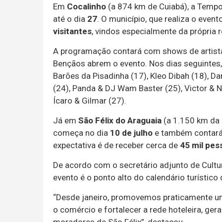
Em
Cocalinho
(a 874 km de Cuiabá), a Temp
até o dia
27
. O município, que realiza o even
visitantes
, vindos especialmente da própria 
A programação contará com shows de artistas
Bençãos abrem o evento. Nos dias seguintes,
Barões da Pisadinha (17), Kleo Dibah (18), Dani
(24), Panda & DJ Wam Baster (25), Victor & N
Ícaro & Gilmar (27).
Já em
São Félix do Araguaia
(a 1.150 km da 
começa no dia
10 de julho
e também contará 
expectativa é de receber cerca de
45 mil pes
De acordo com o secretário adjunto de Cultur
evento é o ponto alto do calendário turístico 
“Desde janeiro, promovemos praticamente um 
o comércio e fortalecer a rede hoteleira, ger