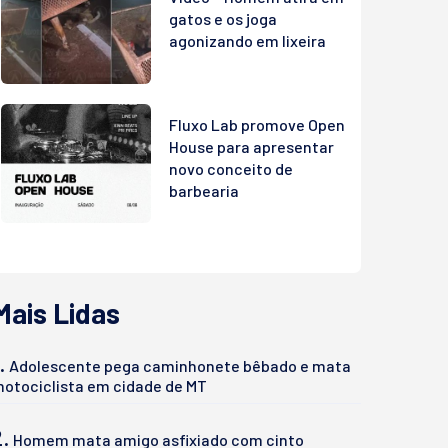
gatos e os joga
agonizando em lixeira
Fluxo Lab promove Open
House para apresentar
novo conceito de
barbearia
Mais Lidas
.
Adolescente pega caminhonete bêbado e mata
otociclista em cidade de MT
2.
Homem mata amigo asfixiado com cinto