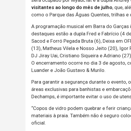
será ocupado por Myauc’lat e a dupla Andrey
visitantes ao longo do mês de julho
, que, a
como o Parque das Águas Quentes, trilhas e 
A programação musical em Barra do Garças inc
destaques estão a dupla Fred e Fabrício (4 d
Sacod e Forró Pegada Bruta (6), Deixa em OF
(13), Matheus Vilela e Nosso Jeito (20), Igo
DJ Jiray Uai, Cristiano Siqueira e Adriano (27
O encerramento ocorre no dia 3 de agosto, c
Luander e João Gustavo & Murilo.
Para garantir a segurança durante o evento,
áreas exclusivas para banhistas e embarcaçõ
Dechamps, é importante evitar o uso de utens
“Copos de vidro podem quebrar e ferir crian
materiais à praia. Também não é seguro coloc
oficial.