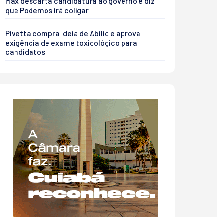
Max descarta candidatura ao governo e diz
que Podemos irá coligar
Pivetta compra ideia de Abilio e aprova
exigência de exame toxicológico para
candidatos