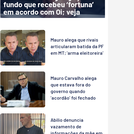
fundo que recebeu ‘fortuna’
em acordo com Oi; veja
Mauro alega que rivais
articularam batida da PF
em MT; ‘arma eleitoreira’
Mauro Carvalho alega
que estava fora do
governo quando
‘acordão’ foi fechado
Abilio denuncia
vazamento de
informações da mãe em