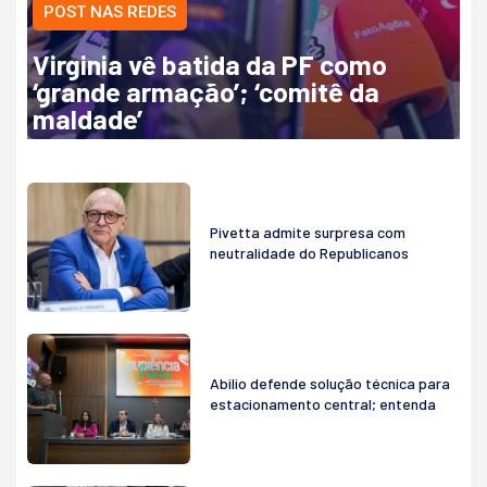
POST NAS REDES
Virginia vê batida da PF como
‘grande armação’; ‘comitê da
maldade’
Pivetta admite surpresa com
neutralidade do Republicanos
Abilio defende solução técnica para
estacionamento central; entenda