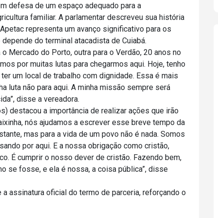
o em defesa de um espaço adequado para a
icultura familiar. A parlamentar descreveu sua história
 Apetac representa um avanço significativo para os
 depende do terminal atacadista de Cuiabá.
ara o Mercado do Porto, outra para o Verdão, 20 anos no
os por muitas lutas para chegarmos aqui. Hoje, tenho
ter um local de trabalho com dignidade. Essa é mais
ha luta não para aqui. A minha missão sempre será
da”, disse a vereadora.
s) destacou a importância de realizar ações que irão
Baixinha, nós ajudamos a escrever esse breve tempo da
astante, mas para a vida de um povo não é nada. Somos
ando por aqui. E a nossa obrigação como cristão,
ico. É cumprir o nosso dever de cristão. Fazendo bem,
 se fosse, e ela é nossa, a coisa pública”, disse
 assinatura oficial do termo de parceria, reforçando o