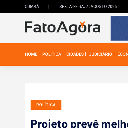
CUIABÁ
SEXTA-FEIRA, 7 , AGOSTO 2026
HOME
POLÍTICA
CIDADES
JUDICIÁRIO
ECO
POLÍTICA
Projeto prevê melh