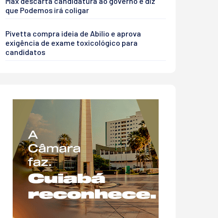
Max descarta candidatura ao governo e diz
que Podemos irá coligar
Pivetta compra ideia de Abilio e aprova
exigência de exame toxicológico para
candidatos