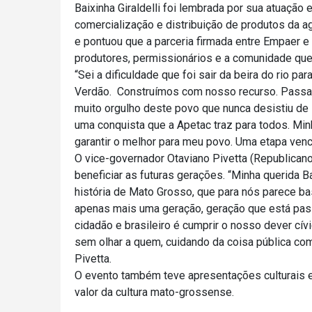
Baixinha Giraldelli foi lembrada por sua atuaçã
comercialização e distribuição de produtos da agr
e pontuou que a parceria firmada entre Empaer e
produtores, permissionários e a comunidade que
“Sei a dificuldade que foi sair da beira do rio p
Verdão. Construímos com nosso recurso. Passam
muito orgulho deste povo que nunca desistiu de 
uma conquista que a Apetac traz para todos. Min
garantir o melhor para meu povo. Uma etapa venci
O vice-governador Otaviano Pivetta (Republicano
beneficiar as futuras gerações. “Minha querida 
história de Mato Grosso, que para nós parece b
apenas mais uma geração, geração que está pass
cidadão e brasileiro é cumprir o nosso dever cív
sem olhar a quem, cuidando da coisa pública como
Pivetta.
O evento também teve apresentações culturais e a
valor da cultura mato-grossense.