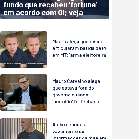
fundo que recebeu ‘fortuna’
em acordo com Oi; veja
Mauro alega que rivais
articularam batida da PF
em MT; ‘arma eleitoreira’
Mauro Carvalho alega
que estava fora do
governo quando
‘acordão’ foi fechado
Abilio denuncia
vazamento de
informações da mãe em