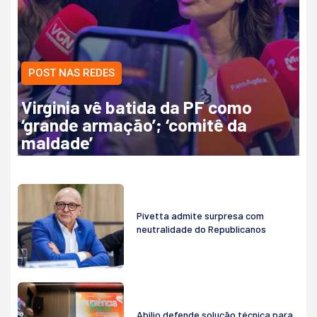
POST NAS REDES
Virginia vê batida da PF como
‘grande armação’; ‘comitê da
maldade’
Pivetta admite surpresa com
neutralidade do Republicanos
Abilio defende solução técnica para