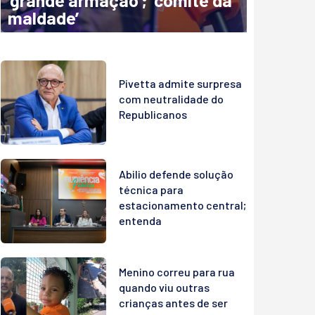
‘grande armação’; ‘comitê da
maldade’
Pivetta admite surpresa
com neutralidade do
Republicanos
Abilio defende solução
técnica para
estacionamento central;
entenda
Menino correu para rua
quando viu outras
crianças antes de ser