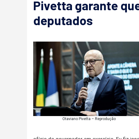
Pivetta garante qu
deputados
Otaviano Pivetta – Reprodução