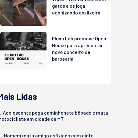
gatos e os joga
agonizando em lixeira
Fluxo Lab promove Open
House para apresentar
novo conceito de
barbearia
Mais Lidas
.
Adolescente pega caminhonete bêbado e mata
otociclista em cidade de MT
2.
Homem mata amigo asfixiado com cinto