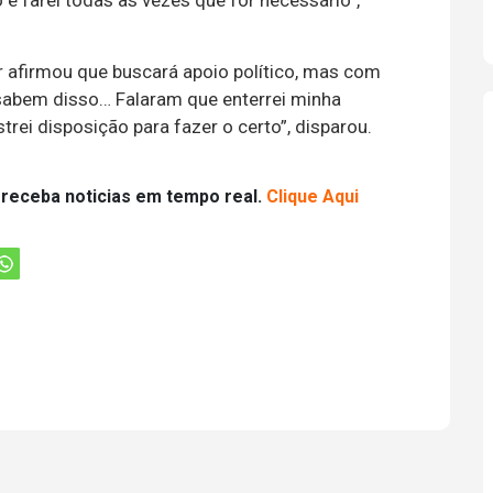
o e farei todas as vezes que for necessário”,
r afirmou que buscará apoio político, mas com
 sabem disso… Falaram que enterrei minha
trei disposição para fazer o certo”, disparou.
 receba noticias em tempo real.
Clique Aqui