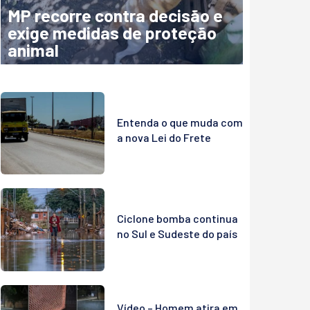
MP recorre contra decisão e
exige medidas de proteção
animal
Entenda o que muda com
a nova Lei do Frete
Ciclone bomba continua
no Sul e Sudeste do país
Vídeo – Homem atira em