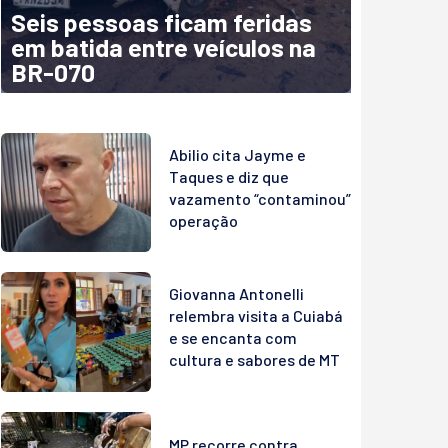
Seis pessoas ficam feridas
em batida entre veículos na
BR-070
Abilio cita Jayme e
Taques e diz que
vazamento “contaminou”
operação
Giovanna Antonelli
relembra visita a Cuiabá
e se encanta com
cultura e sabores de MT
MP recorre contra