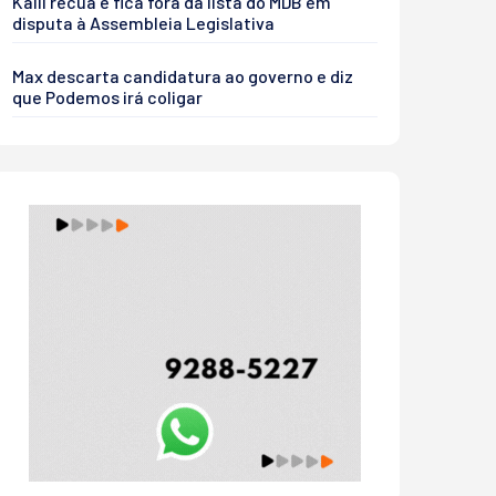
Kalil recua e fica fora da lista do MDB em
disputa à Assembleia Legislativa
Max descarta candidatura ao governo e diz
que Podemos irá coligar