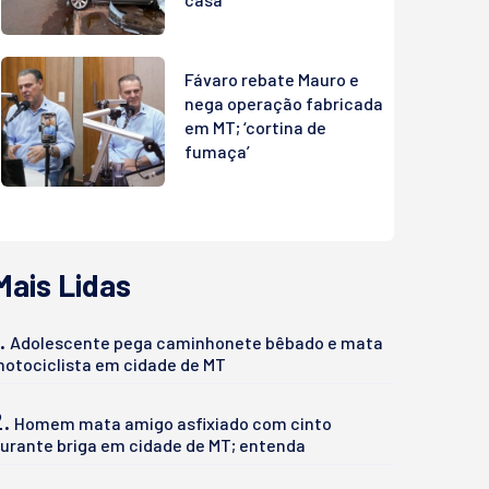
Fávaro rebate Mauro e
nega operação fabricada
em MT; ‘cortina de
fumaça’
Mais Lidas
.
Adolescente pega caminhonete bêbado e mata
otociclista em cidade de MT
2.
Homem mata amigo asfixiado com cinto
urante briga em cidade de MT; entenda