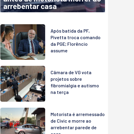
arrebentar casa
Após batida da PF,
Pivetta troca comando
da PGE; Florêncio
assume
Câmara de VG vota
projetos sobre
fibromialgia e autismo
na terça
Motorista é arremessado
de Civic e morre ao
arrebentar parede de
casa