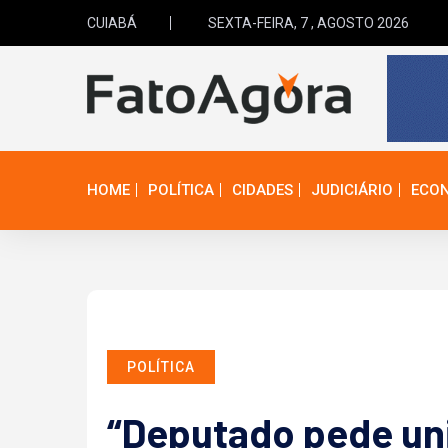
CUIABÁ
SEXTA-FEIRA, 7 , AGOSTO 2026
HOME
POLÍTICA
CIDADES
JUDICIÁRIO
ECO
POLÍTICA
“Deputado pede uniã