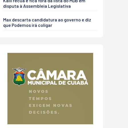
Kalil recua e fica fora da lista do MDB em
disputa à Assembleia Legislativa
Max descarta candidatura ao governo e diz
que Podemos irá coligar