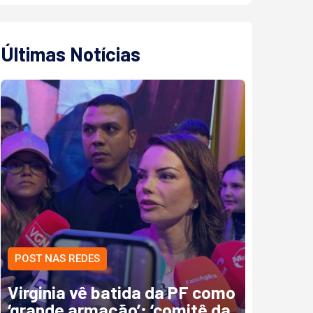
Últimas Notícias
POST NAS REDES
Virginia vê batida da PF como
‘grande armação’; ‘comitê da