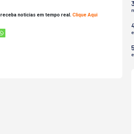
3
m
 receba noticias em tempo real.
Clique Aqui
e
5
e