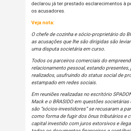
declarou já ter prestado esclarecimentos à p
os acusadores.
Veja nota:
O chefe de cozinha e sócio-proprietário do 
as acusações que lhe são dirigidas são levian
uma disputa societária em curso.
Todos os parceiros comerciais do empreen
relacionamento pessoal, estando presentes, j
realizados, usufruindo do status social de pr
estampado em redes sociais.
Em reuniões realizadas no escritório SPA
Mack e o BRASIDO em questões societárias e
são “sócios-investidores” se recusaram a par
como forma de fugir dos ônus tributários e 
capital investido com juros extorsivos e ile
todos os documentos financeiros e contábe