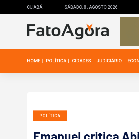
CUIABÁ
SÁBADO, 8 , AGOSTO 2026
HOME
POLÍTICA
CIDADES
JUDICIÁRIO
ECO
POLÍTICA
Emanuel critica Ab