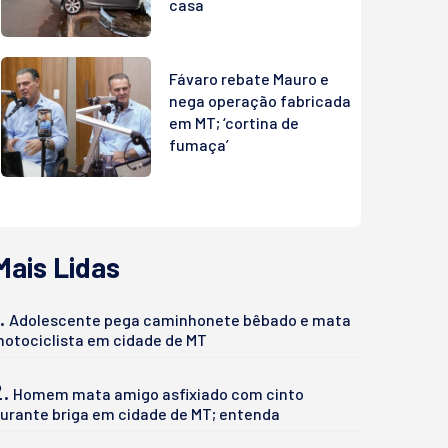
casa
Fávaro rebate Mauro e
nega operação fabricada
em MT; ‘cortina de
fumaça’
Mais Lidas
.
Adolescente pega caminhonete bêbado e mata
otociclista em cidade de MT
2.
Homem mata amigo asfixiado com cinto
urante briga em cidade de MT; entenda