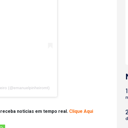
eiro (@emanuelpinheiromt)
1
m
 receba noticias em tempo real.
Clique Aqui
d