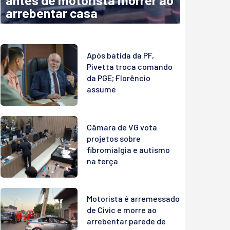
antes de motorista morrer ao
arrebentar casa
Após batida da PF,
Pivetta troca comando
da PGE; Florêncio
assume
Câmara de VG vota
projetos sobre
fibromialgia e autismo
na terça
Motorista é arremessado
de Civic e morre ao
arrebentar parede de