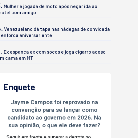
.
Mulher é jogada de moto após negar ida ao
otel com amigo
4.
Venezuelano dá tapa nas nádegas de convidada
 enforca aniversariente
.
Ex espanca ex com socos e joga cigarro aceso
m cama em MT
Enquete
Jayme Campos foi reprovado na
convenção para se lançar como
candidato ao governo em 2026. Na
sua opinião, o que ele deve fazer?
Seguir em frente e superar a derrota no