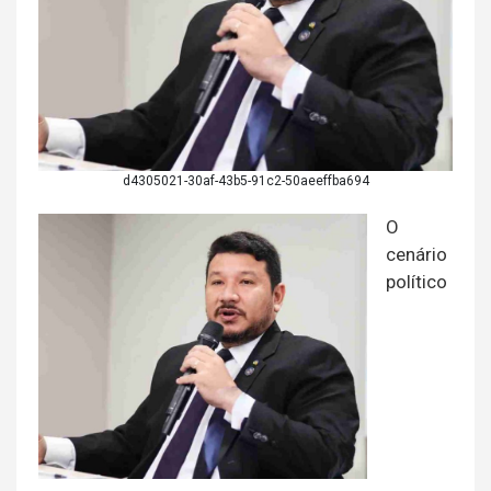
d4305021-30af-43b5-91c2-50aeeffba694
O
cenário
político