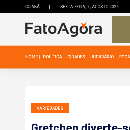
CUIABÁ
SEXTA-FEIRA, 7 , AGOSTO 2026
HOME
POLÍTICA
CIDADES
JUDICIÁRIO
ECO
VARIEDADES
Gretchen diverte-