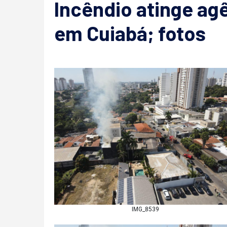
Incêndio atinge ag
em Cuiabá; fotos
IMG_8539