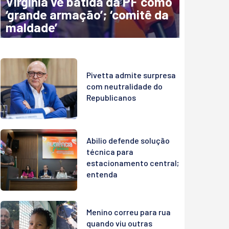
Virginia vê batida da PF como
‘grande armação’; ‘comitê da
maldade’
Pivetta admite surpresa
com neutralidade do
Republicanos
Abilio defende solução
técnica para
estacionamento central;
entenda
Menino correu para rua
quando viu outras