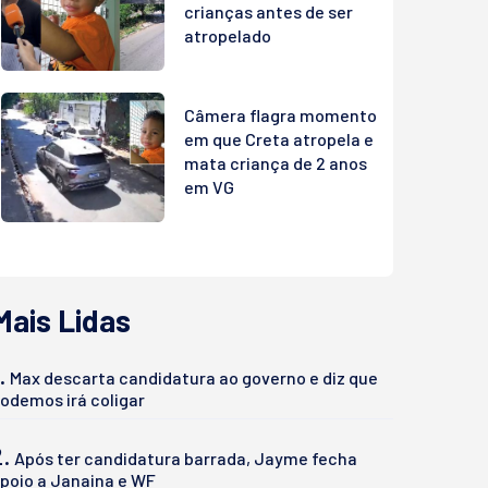
crianças antes de ser
atropelado
Câmera flagra momento
em que Creta atropela e
mata criança de 2 anos
em VG
Mais Lidas
.
Max descarta candidatura ao governo e diz que
odemos irá coligar
2.
Após ter candidatura barrada, Jayme fecha
poio a Janaina e WF