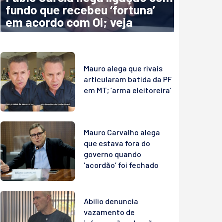
fundo que recebeu ‘fortuna’
em acordo com Oi; veja
Mauro alega que rivais
articularam batida da PF
em MT; ‘arma eleitoreira’
Mauro Carvalho alega
que estava fora do
governo quando
‘acordão’ foi fechado
Abilio denuncia
vazamento de