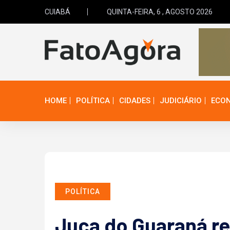
CUIABÁ
QUINTA-FEIRA, 6 , AGOSTO 2026
HOME
POLÍTICA
CIDADES
JUDICIÁRIO
ECO
POLÍTICA
Juca do Guaraná re