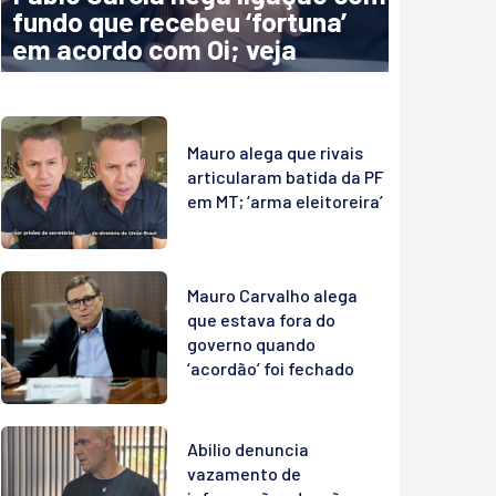
fundo que recebeu ‘fortuna’
em acordo com Oi; veja
Mauro alega que rivais
articularam batida da PF
em MT; ‘arma eleitoreira’
Mauro Carvalho alega
que estava fora do
governo quando
‘acordão’ foi fechado
Abilio denuncia
vazamento de