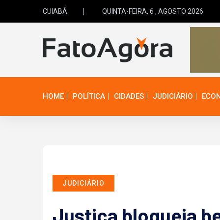
CUIABÁ
QUINTA-FEIRA, 6 , AGOSTO 2026
HOME
POLÍTICA
CIDADES
JUDICIÁRIO
ECO
JUDICIÁRIO
Justiça bloqueia b