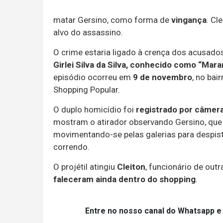
matar Gersino, como forma de
vingança
. Cl
alvo do assassino.
O crime estaria ligado à crença dos acusado
Girlei Silva da Silva, conhecido como “Mar
episódio ocorreu em
9 de novembro
, no bai
Shopping Popular.
O duplo homicídio foi
registrado por câmer
mostram o atirador observando Gersino, qu
movimentando-se pelas galerias para despista
correndo.
O projétil atingiu
Cleiton
, funcionário de out
faleceram ainda dentro do shopping
.
Entre no nosso canal do Whatsapp e