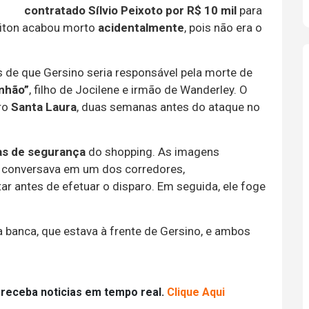
contratado Sílvio Peixoto por R$ 10 mil
para
eiton acabou morto
acidentalmente
, pois não era o
s de que Gersino seria responsável pela morte de
anhão”
, filho de Jocilene e irmão de Wanderley. O
rro
Santa Laura
, duas semanas antes do ataque no
as de segurança
do shopping. As imagens
e conversava em um dos corredores,
r antes de efetuar o disparo. Em seguida, ele foge
ra banca, que estava à frente de Gersino, e ambos
 receba noticias em tempo real.
Clique Aqui