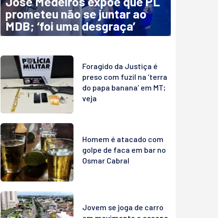
José Medeiros expõe que PL
prometeu não se juntar ao
MDB; ‘foi uma desgraça’
Foragido da Justiça é
preso com fuzil na ‘terra
do papa banana’ em MT;
veja
Homem é atacado com
golpe de faca em bar no
Osmar Cabral
Jovem se joga de carro
em movimento e escapa