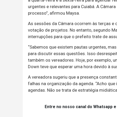
a quarta-feira e a sexta-feira para agendar r
urgentes e relevantes para Cuiabá. A Câmara
processo”, afirmou Maysa.
As sessões da Câmara ocorrem às terças e q
votação de projetos. No entanto, segundo M
interrupções para que o prefeito trate de a
“Sabemos que existem pautas urgentes, mas
para discutir essas questões. Isso desrespe
também os vereadores. Hoje, por exemplo, 
Down teve que esperar uma hora devido à su
A vereadora sugeriu que a presença constant
falhas na organização da agenda. “Acho que
agendas. Não se trata de estratégia midiátic
Entre no nosso canal do Whatsapp e