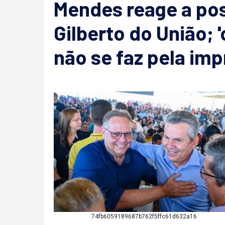
Mendes reage a pos
Gilberto do União; 
não se faz pela imp
74fb6059189687b762f5ffc61d632a16