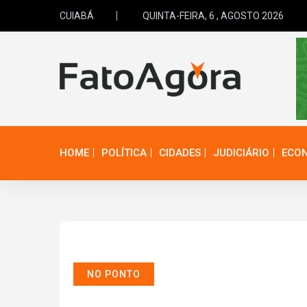
CUIABÁ
QUINTA-FEIRA, 6 , AGOSTO 2026
HOME
POLÍTICA
CIDADES
JUDICIÁRIO
ECO
NO PONTO