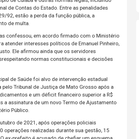
ípio de Cuiabá e outras normas legais, incluindo
nal de Contas do Estado. Entre as penalidades
.429/92, estão a perda da função pública, a
nto de multa.
las confessou, em acordo firmado com o Ministério
a atender interesses políticos de Emanuel Pinheiro,
usto. Ele afirmou ainda que os servidores
esrespeitando normas constitucionais e decisões
cipal de Saúde foi alvo de intervenção estadual
 pelo Tribunal de Justiça de Mato Grosso após a
edicamentos e um déficit financeiro superior a R$
pós a assinatura de um novo Termo de Ajustamento
ério Público.
utubro de 2021, após operações policiais
20 operações realizadas durante sua gestão, 15
 O ex-prefeito é acusado de chefiar um esquema