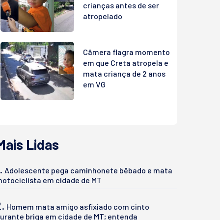
crianças antes de ser
atropelado
Câmera flagra momento
em que Creta atropela e
mata criança de 2 anos
em VG
Mais Lidas
.
Adolescente pega caminhonete bêbado e mata
otociclista em cidade de MT
2.
Homem mata amigo asfixiado com cinto
urante briga em cidade de MT; entenda