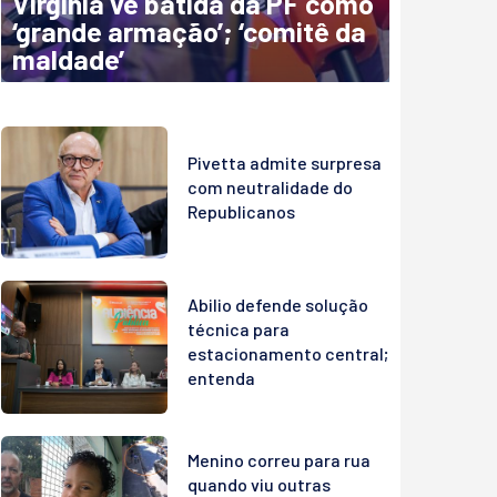
Virginia vê batida da PF como
‘grande armação’; ‘comitê da
maldade’
Pivetta admite surpresa
com neutralidade do
Republicanos
Abilio defende solução
técnica para
estacionamento central;
entenda
Menino correu para rua
quando viu outras