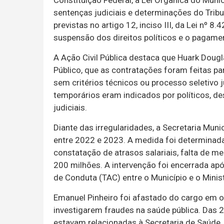
Constituição Federal, a Lei Orgânica do Munic
sentenças judiciais e determinações do Tribu
previstas no artigo 12, inciso III, da Lei nº 8
suspensão dos direitos políticos e o pagame
A Ação Civil Pública destaca que Huark Doug
Público, que as contratações foram feitas par
sem critérios técnicos ou processo seletivo j
temporários eram indicados por políticos, d
judiciais.
Diante das irregularidades, a Secretaria Muni
entre 2022 e 2023. A medida foi determinada
constatação de atrasos salariais, falta de m
200 milhões. A intervenção foi encerrada a
de Conduta (TAC) entre o Município e o Minist
Emanuel Pinheiro foi afastado do cargo em o
investigarem fraudes na saúde pública. Das 
estavam relacionadas à Secretaria de Saúde.