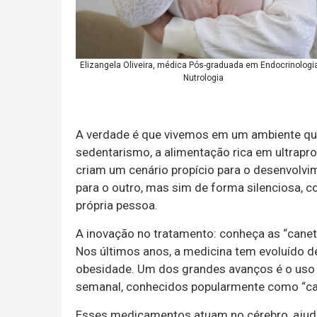
Elizangela Oliveira, médica Pós-graduada em Endocrinologi
Nutrologia
A verdade é que vivemos em um ambiente que
sedentarismo, a alimentação rica em ultrapr
criam um cenário propício para o desenvolvi
para o outro, mas sim de forma silenciosa, co
própria pessoa.
A inovação no tratamento: conheça as “canet
Nos últimos anos, a medicina tem evoluído 
obesidade. Um dos grandes avanços é o uso 
semanal, conhecidos popularmente como “ca
Esses medicamentos atuam no cérebro, ajud