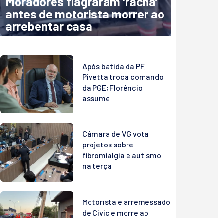
Moradores flagraram ‘racha’
antes de motorista morrer ao
arrebentar casa
Após batida da PF,
Pivetta troca comando
da PGE; Florêncio
assume
Câmara de VG vota
projetos sobre
fibromialgia e autismo
na terça
Motorista é arremessado
de Civic e morre ao