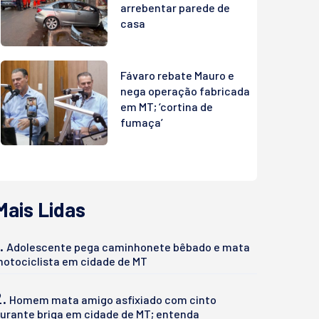
arrebentar parede de
casa
Fávaro rebate Mauro e
nega operação fabricada
em MT; ‘cortina de
fumaça’
Mais Lidas
.
Adolescente pega caminhonete bêbado e mata
otociclista em cidade de MT
2.
Homem mata amigo asfixiado com cinto
urante briga em cidade de MT; entenda