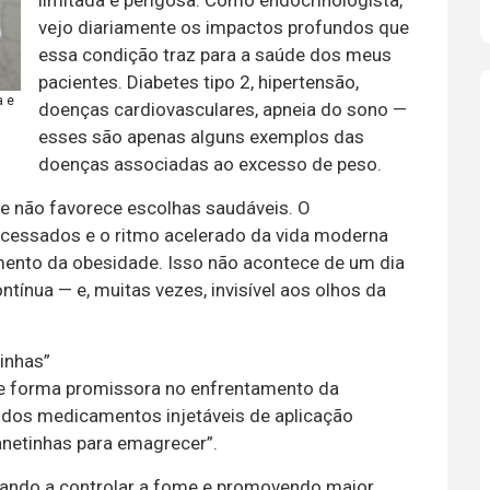
limitada e perigosa. Como endocrinologista,
vejo diariamente os impactos profundos que
essa condição traz para a saúde dos meus
pacientes. Diabetes tipo 2, hipertensão,
a e
doenças cardiovasculares, apneia do sono —
esses são apenas alguns exemplos das
doenças associadas ao excesso de peso.
 não favorece escolhas saudáveis. O
ocessados e o ritmo acelerado da vida moderna
mento da obesidade. Isso não acontece de um dia
ntínua — e, muitas vezes, invisível aos olhos da
inhas”
de forma promissora no enfrentamento da
dos medicamentos injetáveis de aplicação
netinhas para emagrecer”.
ando a controlar a fome e promovendo maior