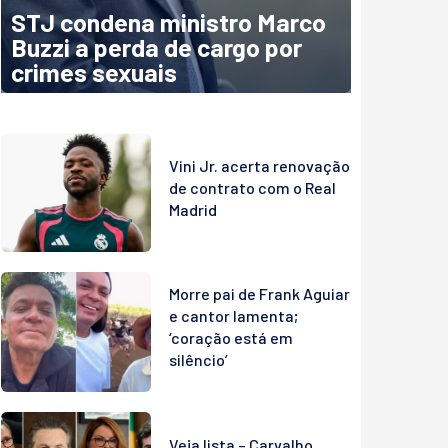
STJ condena ministro Marco
Buzzi a perda de cargo por
crimes sexuais
Vini Jr. acerta renovação
de contrato com o Real
Madrid
Morre pai de Frank Aguiar
e cantor lamenta;
‘coração está em
silêncio’
Veja lista – Carvalho,