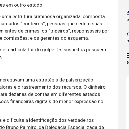
tes em outro estado.
3
e uma estrutura criminosa organizada, composta
e
 chamados “conteiros”, pessoas que cedem suas
nientes de crimes; os “tripeiros”, responsáveis por
 de comissões; e os gerentes do esquema.
m
r e o articulador do golpe. Os suspeitos possuem
5
s.
e
mpregavam uma estratégia de pulverização
valores e o rastreamento dos recursos. O dinheiro
para dezenas de contas em diferentes estados
uições financeiras digitais de menor expressão no
s e dificulta a identificação dos verdadeiros
do Bruno Palmiro, da Delegacia Especializada de