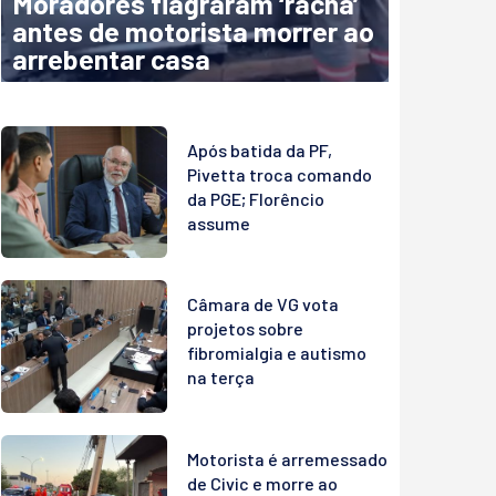
Moradores flagraram ‘racha’
antes de motorista morrer ao
arrebentar casa
Após batida da PF,
Pivetta troca comando
da PGE; Florêncio
assume
Câmara de VG vota
projetos sobre
fibromialgia e autismo
na terça
Motorista é arremessado
de Civic e morre ao