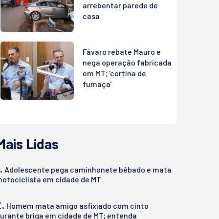
arrebentar parede de
casa
Fávaro rebate Mauro e
nega operação fabricada
em MT; ‘cortina de
fumaça’
Mais Lidas
.
Adolescente pega caminhonete bêbado e mata
otociclista em cidade de MT
2.
Homem mata amigo asfixiado com cinto
urante briga em cidade de MT; entenda