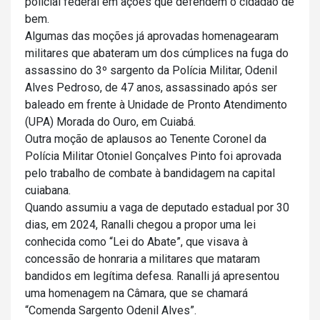
policial federal em ações que defendem o cidadão de
bem.
Algumas das moções já aprovadas homenagearam
militares que abateram um dos cúmplices na fuga do
assassino do 3º sargento da Polícia Militar, Odenil
Alves Pedroso, de 47 anos, assassinado após ser
baleado em frente à Unidade de Pronto Atendimento
(UPA) Morada do Ouro, em Cuiabá.
Outra moção de aplausos ao Tenente Coronel da
Polícia Militar Otoniel Gonçalves Pinto foi aprovada
pelo trabalho de combate à bandidagem na capital
cuiabana.
Quando assumiu a vaga de deputado estadual por 30
dias, em 2024, Ranalli chegou a propor uma lei
conhecida como “Lei do Abate”, que visava à
concessão de honraria a militares que mataram
bandidos em legítima defesa. Ranalli já apresentou
uma homenagem na Câmara, que se chamará
“Comenda Sargento Odenil Alves”.