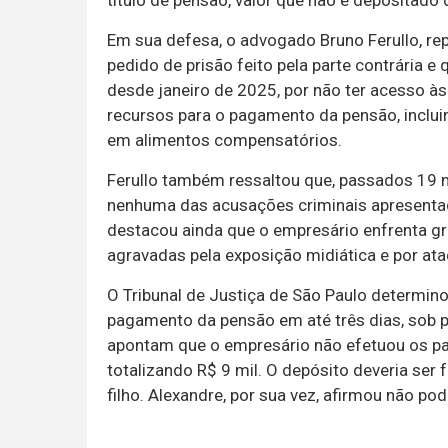
título de pensão, valor que não é depositado 
Em sua defesa, o advogado Bruno Ferullo, rep
pedido de prisão feito pela parte contrária e
desde janeiro de 2025, por não ter acesso à
recursos para o pagamento da pensão, inclui
em alimentos compensatórios.
Ferullo também ressaltou que, passados 19 
nenhuma das acusações criminais apresenta
destacou ainda que o empresário enfrenta gr
agravadas pela exposição midiática e por ata
O Tribunal de Justiça de São Paulo determino
pagamento da pensão em até três dias, sob 
apontam que o empresário não efetuou os pag
totalizando R$ 9 mil. O depósito deveria ser 
filho. Alexandre, por sua vez, afirmou não po