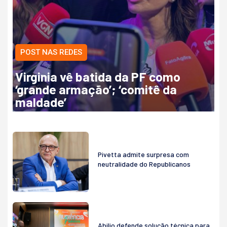
POST NAS REDES
Virginia vê batida da PF como
‘grande armação’; ‘comitê da
maldade’
Pivetta admite surpresa com
neutralidade do Republicanos
Abilio defende solução técnica para