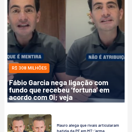
R$ 308 MILHÕES
Fábio Garcia nega ligação com
fundo que recebeu ‘fortuna’ em
acordo com Oi; veja
Mauro alega que rivais articularam
batida da PF em MT; ‘arma