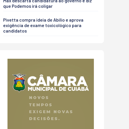
Max descarta candidatura ao governo e diz
que Podemos irá coligar
Pivetta compra ideia de Abilio e aprova
exigência de exame toxicológico para
candidatos