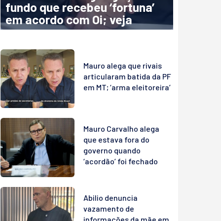
fundo que recebeu ‘fortuna’
em acordo com Oi; veja
Mauro alega que rivais
articularam batida da PF
em MT; ‘arma eleitoreira’
Mauro Carvalho alega
que estava fora do
governo quando
‘acordão’ foi fechado
Abilio denuncia
vazamento de
informações da mãe em