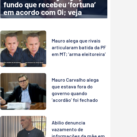
fundo que recebeu ‘fortuna’
em acordo com Oi; veja
Mauro alega que rivais
articularam batida da PF
em MT; ‘arma eleitoreira’
Mauro Carvalho alega
que estava fora do
governo quando
‘acordão’ foi fechado
Abilio denuncia
vazamento de
informações da mãe em