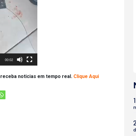
00:02
 receba noticias em tempo real.
Clique Aqui
1
m
d