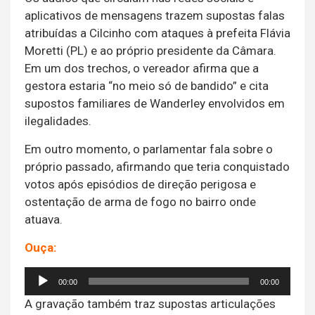
aplicativos de mensagens trazem supostas falas
atribuídas a Cilcinho com ataques à prefeita
Flávia
Moretti
(PL) e ao próprio presidente da Câmara.
Em um dos trechos, o vereador afirma que a
gestora estaria “no meio só de bandido” e cita
supostos familiares de Wanderley envolvidos em
ilegalidades.
Em outro momento, o parlamentar fala sobre o
próprio passado, afirmando que teria conquistado
votos após episódios de direção perigosa e
ostentação de arma de fogo no bairro onde
atuava.
Ouça:
Tocador
00:00
00:00
de
A gravação também traz supostas articulações
áudio